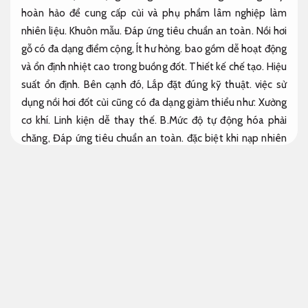
hoàn hảo để cung cấp củi và phụ phẩm lâm nghiệp làm
nhiên liệu.
Khuôn mẫu.
Đáp ứng tiêu chuẩn an toàn.
Nồi hơi
gỗ có đa dạng điểm cộng,
Ít hư hỏng.
bao gồm dễ hoạt động
và ổn định nhiệt cao trong buồng đốt.
Thiết kế chế tạo.
Hiệu
suất ổn định.
Bên cạnh đó,
Lắp đặt đúng kỹ thuật.
việc sử
dụng nồi hơi đốt củi cũng có đa dạng giảm thiểu như:
Xưởng
cơ khí.
Linh kiện dễ thay thế.
B.Mức độ tự động hóa phải
chăng,
Đáp ứng tiêu chuẩn an toàn.
đặc biệt khi nạp nhiên
liệu vào buồng đốt.
Thép.
Đáp ứng tiêu chuẩn an toàn.
Lò hơi đốt DO dăm gỗ mùn cưa
Tuổi thọ cao.
Công ty lò hơi uy tín ở Việt Nam chất lượng đáp ứng
tiêu chuẩn an toàn
Thiết bị xử lý nước Superior lò đốt dầu tiết kiệm