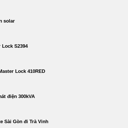
n solar
r Lock S2394
Master Lock 410RED
át điện 300kVA
e Sài Gòn đi Trà Vinh