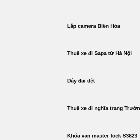
Bỏ
qua
nội
Lắp camera Biên Hòa
dung
Thuê xe đi Sapa từ Hà Nội
Dây đai dệt
Thuê xe đi nghĩa trang Trườ
Khóa van master lock S3823