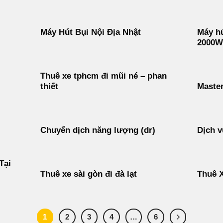
Máy Hút Bụi Nội Địa Nhật
Máy hú
2000W
Thuê xe tphcm đi mũi né – phan
thiết
Maste
Chuyển dịch năng lượng (dr)
Dịch v
Tại
Thuê xe sài gòn đi đà lạt
Thuê X
1
2
3
4
…
6