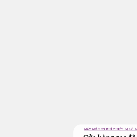
Bỏ
qua
nội
dung
MÁY MÓC CƠ KHÍ THIẾT BỊ LÒ L