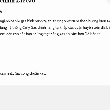
chính xác cao
h
gành bán lẻ gas bình minh tại thị trường Việt Nam theo hướng biên tập
 dựng hệ thống đại lý Gas chính hãng tại khắp các quận huyện trên địa
đem đến cho các bạn những mặt hàng gas an tâm hơn
Dễ bảo trì.
 cao nhất
Gia công chuẩn xác.
i cẩn thận nhất.
Tiết kiệm nhiên liệu.
Cửa hàng gas tiết kiệm nhiên liệ