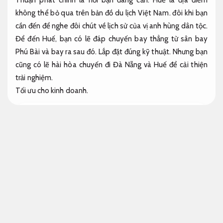
không thể bỏ qua trên bản đồ du lịch Việt Nam. đôi khi bạn
cần đến để nghe đôi chút về lịch sử của vị anh hùng dân tộc.
Để đến Huế, bạn có lẽ đáp chuyến bay thẳng từ sân bay
Phú Bài và bay ra sau đó.
Lắp đặt đúng kỹ thuật.
Nhưng bạn
cũng có lẽ hài hòa chuyến đi Đà Nẵng và Huế để cải thiện
trải nghiệm.
Tối ưu cho kinh doanh.
Giá vé xe Đà Nẵng Huế độ bền cao
Nhà Xe đi Đà Nẵng Huế chất lượng tốt uy tín với
khách cần tư vấn
Vận hành ổn định.
Nhà xe Đà Nẵng Huế được đánh mức giá tốt mức giá tốt
Nội
thất tiện nghi.
Đại lý xe.